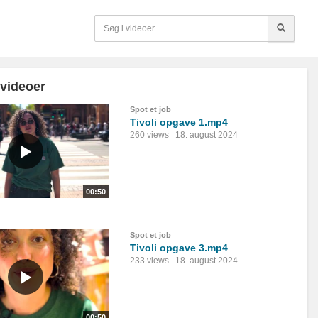
 videoer
Spot et job
Tivoli opgave 1.mp4
260 views
18. august 2024
00:50
Spot et job
Tivoli opgave 3.mp4
233 views
18. august 2024
00:50