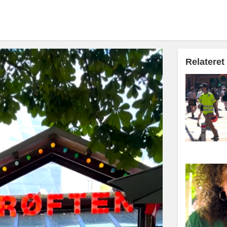
Relateret