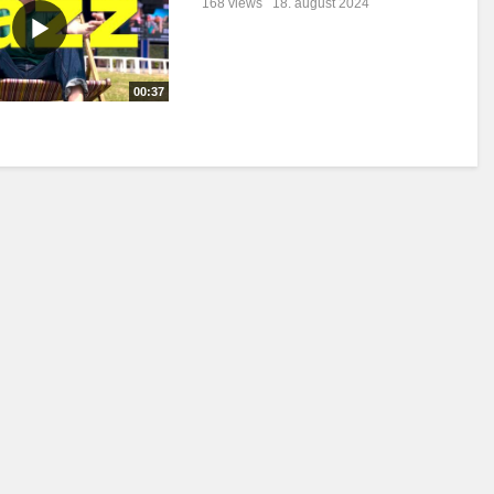
168 views
18. august 2024
00:37