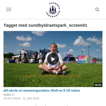
Toggle
menu
Tagget med sundbyidraetspark_screen01
00:51
dif-skole-ol-stemningsvideo-16x9-m-3-15-video
Kultur S
42.813 views
11. juni 2026