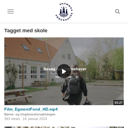
Toggle
menu
Tagget med skole
03:27
Film_EgmontFond_HD.mp4
Børne- og Ungdomsforvaltningen
363 views
18. januar 2024