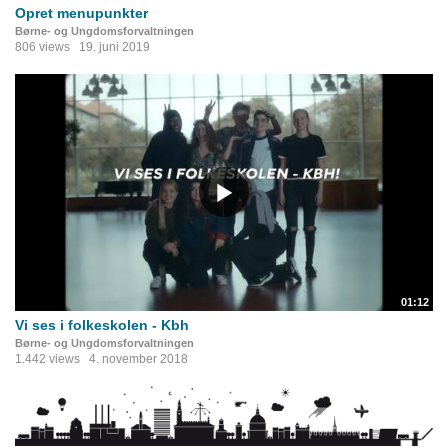
Opret menupunkter
Børne- og Ungdomsforvaltningen
806 views
19. juni 2019
01:12
Vi ses i folkeskolen - Kbh
Børne- og Ungdomsforvaltningen
1.442 views
4. november 2018