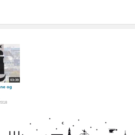
03:39
one og
n
2018