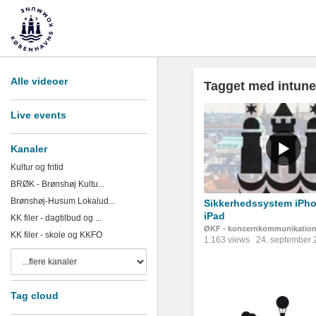
Alle videoer
Tagget med intune
Live events
Kanaler
Kultur og fritid
BRØK - Brønshøj Kultu...
Brønshøj-Husum Lokalud...
Sikkerhedssystem iPh
iPad
KK filer - dagtilbud og ...
ØKF - koncernkommunikatio
KK filer - skole og KKFO
1.163 views
24. september 
Tag cloud