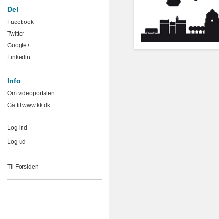
Del
Facebook
Twitter
Google+
Linkedin
Info
Om videoportalen
Gå til www.kk.dk
Log ind
Log ud
Til Forsiden