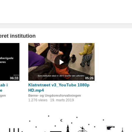
ret institution
06:33
05:26
ab i
Klatretræet v3_YouTube 1080p
de
HD.mp4
ngen
Børne- og Ungdomsforvaltningen
1.276 views
19. marts 2019