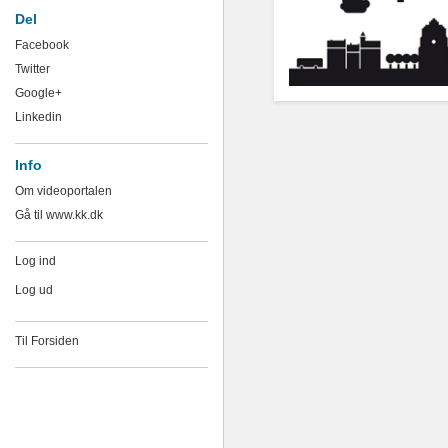
Del
Facebook
Twitter
Google+
Linkedin
Info
Om videoportalen
Gå til www.kk.dk
Log ind
Log ud
Til Forsiden