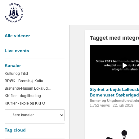
Alle videoer
Tagget med integre
Live events
Kanaler
Kultur og fritid
BRØK - Brønshøj Kultu...
Brønshøj-Husum Lokalud...
Styrket arbejdsfællessk
Børnehuset Støberiga
KK filer - dagtilbud og ...
Børne- og Ungdomsforvaltni
KK filer - skole og KKFO
1.752 views
22. juli 2019
Tag cloud