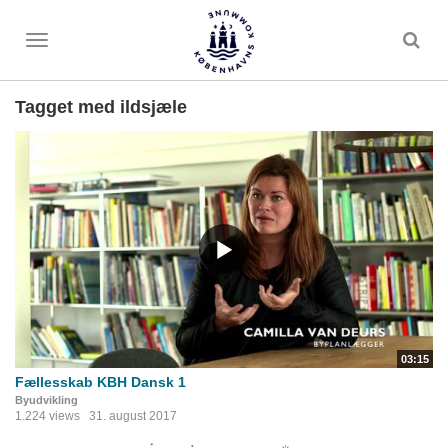
Toggle
menu
Tagget med ildsjæle
03:15
Fællesskab KBH Dansk 1
Byudvikling
1.224 views
31. august 2017