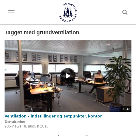
Toggle
menu
Tagget med grundventilation
03:43
Ventilation - Indstillinger og setpunkter, kontor
Energispring
935 views
8. august 2018