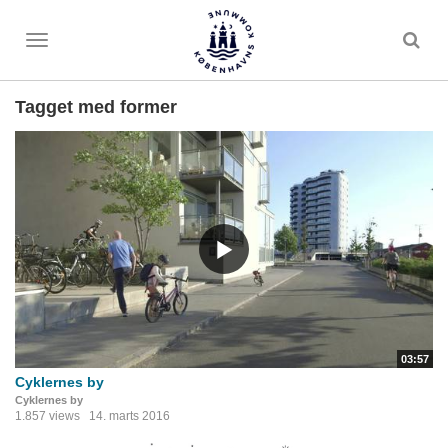
Toggle
menu
Tagget med former
03:57
Cyklernes by
Cyklernes by
1.857 views
14. marts 2016