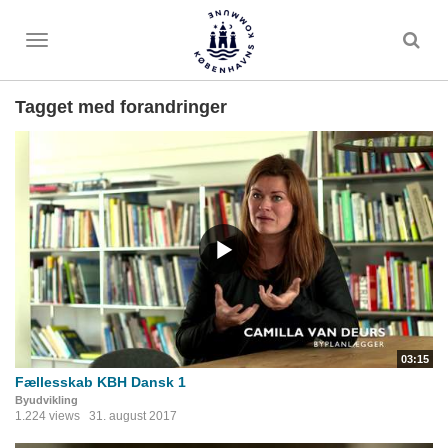
Toggle
menu
Tagget med forandringer
03:15
Fællesskab KBH Dansk 1
Byudvikling
1.224 views
31. august 2017