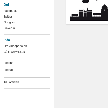
Del
Facebook
Twitter
Google+
Linkedin
Info
Om videoportalen
Gå til www.kk.dk
Log ind
Log ud
Til Forsiden