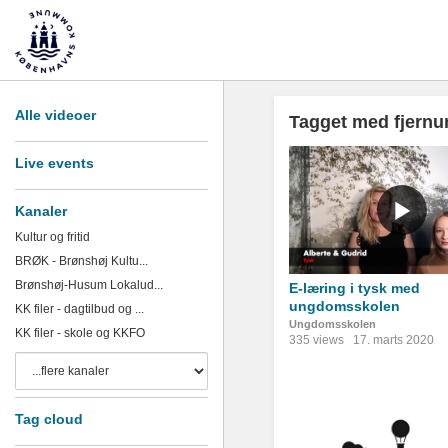
Alle videoer
Tagget med fjernu
Live events
Kanaler
Kultur og fritid
BRØK - Brønshøj Kultu...
Brønshøj-Husum Lokalud...
E-læring i tysk med
ungdomsskolen
KK filer - dagtilbud og ...
Ungdomsskolen
KK filer - skole og KKFO
335 views
17. marts 2020
Tag cloud