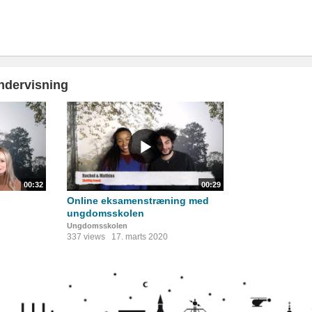
ndervisning
00:32
00:29
Online eksamenstræning med
ungdomsskolen
Ungdomsskolen
337 views
17. marts 2020