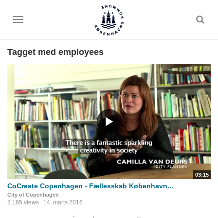
Toggle
menu
Tagget med employees
03:15
CoCreate Copenhagen - Fællesskab København...
City of Copenhagen
2.185 views
14. marts 2016