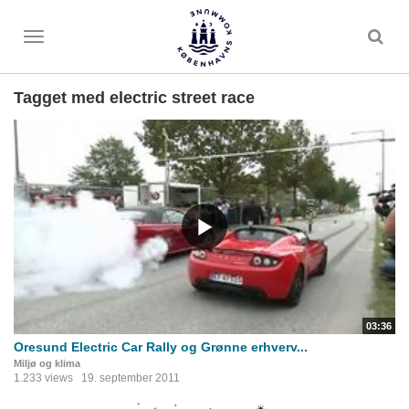
Toggle
menu
Tagget med electric street race
03:36
Oresund Electric Car Rally og Grønne erhverv...
Miljø og klima
1.233 views
19. september 2011