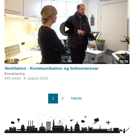
02:56
Ventilation - Kommunikation og beboeransvar
Energispring
645 views
8. august 2018
1
2
Næste