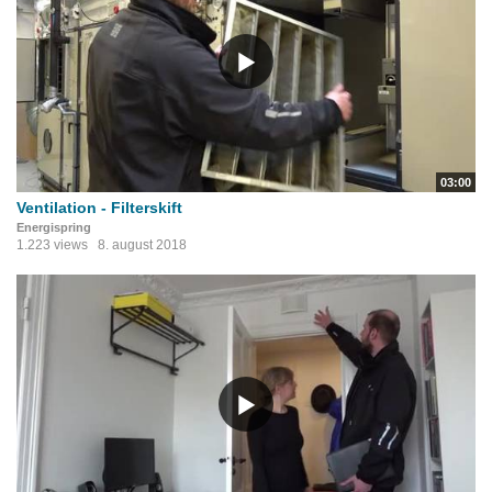
03:00
Ventilation - Filterskift
Energispring
1.223 views
8. august 2018