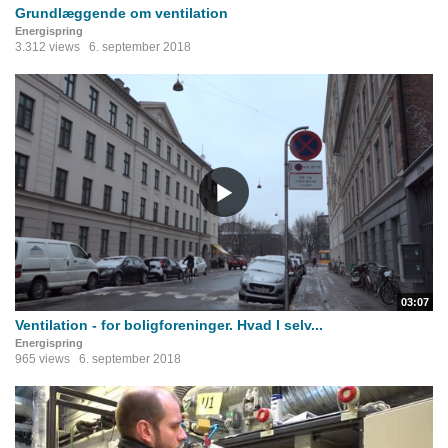
Grundlæggende om ventilation
Energispring
3.312 views
6. september 2018
03:07
Ventilation - for boligforeninger. Hvad I selv...
Energispring
965 views
6. september 2018