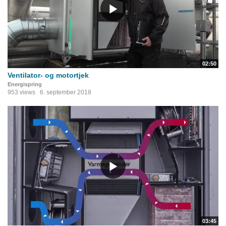
02:50
Ventilator- og motortjek
Energispring
953 views
6. september 2018
03:45