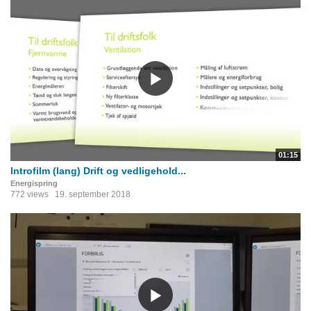
01:15
Introfilm (lang) Drift og vedligehold...
Energispring
772 views
19. september 2018