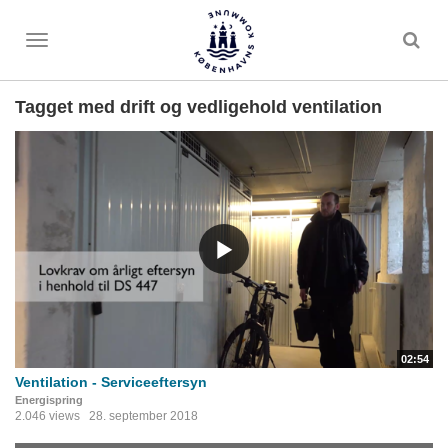
Toggle
menu
Tagget med drift og vedligehold ventilation
02:54
Ventilation - Serviceeftersyn
Energispring
2.046 views
28. september 2018