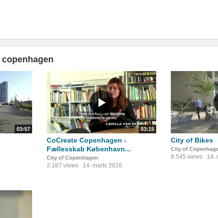
f copenhagen
03:57
03:15
CoCreate Copenhagen -
City of Bikes
Fællesskab København...
City of Copenhag
8.545 views
14.
City of Copenhagen
2.187 views
14. marts 2016