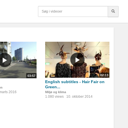
02:13
03:57
English subtitles - Hair Fair on
Green...
en
 marts 2016
Miljø og klima
1.080 views
10. oktober 2014