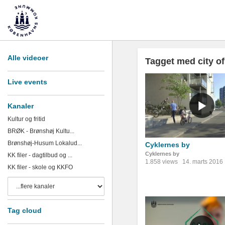
Alle videoer
Tagget med city o
Live events
Kanaler
Kultur og fritid
BRØK - Brønshøj Kultu...
Brønshøj-Husum Lokalud...
Cyklernes by
Cyklernes by
KK filer - dagtilbud og ...
1.858 views
14. marts 2016
KK filer - skole og KKFO
Tag cloud