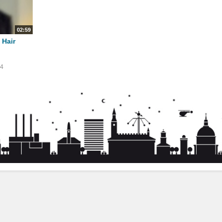
02:59
 Hair
14