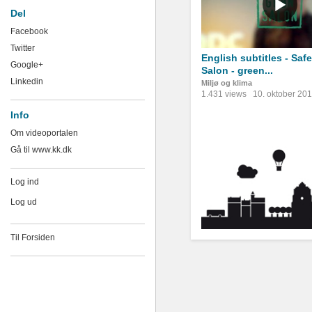
Del
Facebook
Twitter
English subtitles - Safe
Google+
Salon - green...
Linkedin
Miljø og klima
1.431 views
10. oktober 20
Info
Om videoportalen
Gå til www.kk.dk
Log ind
Log ud
Til Forsiden