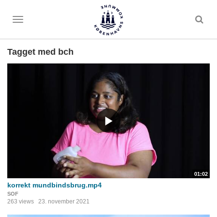
Toggle
menu
Tagget med bch
01:02
korrekt mundbindsbrug.mp4
SOF
263 views
23. november 2021