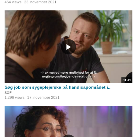
464 views
23. november 2021
01:49
Søg job som sygeplejerske på handicapområdet i...
SOF
1.296 views
17. november 2021