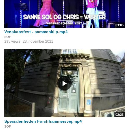
03:05
Venskabsfest - sammenklip.mp4
SOF
295 views
23. november 2021
02:23
Specialenheden Forchhammersvej.mp4
SOF