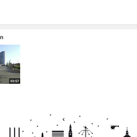
mn
03:57