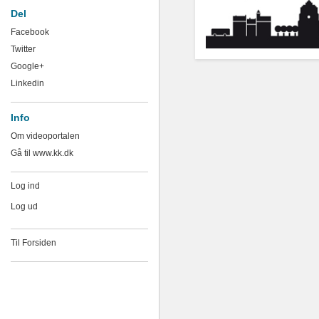
Del
Facebook
Twitter
Google+
Linkedin
Info
Om videoportalen
Gå til www.kk.dk
Log ind
Log ud
Til Forsiden