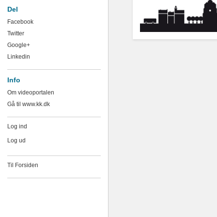
Del
Facebook
Twitter
Google+
Linkedin
Info
Om videoportalen
Gå til www.kk.dk
Log ind
Log ud
Til Forsiden