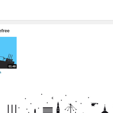
free
01:48
n