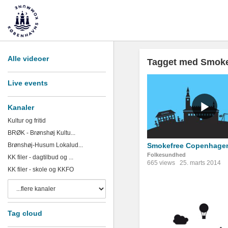
Alle videoer
Tagget med Smoke
Live events
Kanaler
Kultur og fritid
BRØK - Brønshøj Kultu...
Brønshøj-Husum Lokalud...
Smokefree Copenhage
Folkesundhed
KK filer - dagtilbud og ...
665 views
25. marts 2014
KK filer - skole og KKFO
Tag cloud