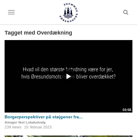
Toggle
menu
Tagget med Overdækning
03:58
Borgerperspektiver på støjgener fra...
Amager Vest Lokaludvalg
239 views
10. februar 2023