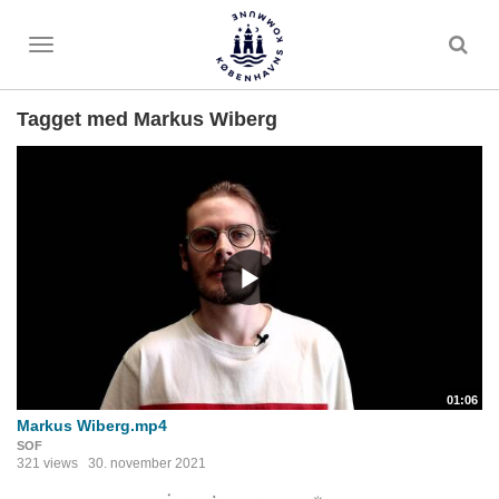
Toggle
menu
Tagget med Markus Wiberg
01:06
Markus Wiberg.mp4
SOF
321 views
30. november 2021