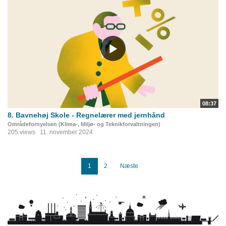
08:37
8. Bavnehøj Skole - Regnelærer med jernhånd
Områdefornyelsen (Klima-, Miljø- og Teknikforvaltningen)
205 views
11. november 2024
1
2
Næste