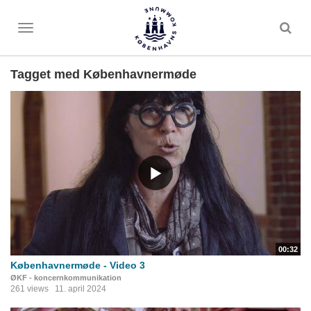
Toggle
menu
Tagget med Københavnermøde
00:32
Københavnermøde - Video 3
ØKF - koncernkommunikation
261 views
11. april 2024