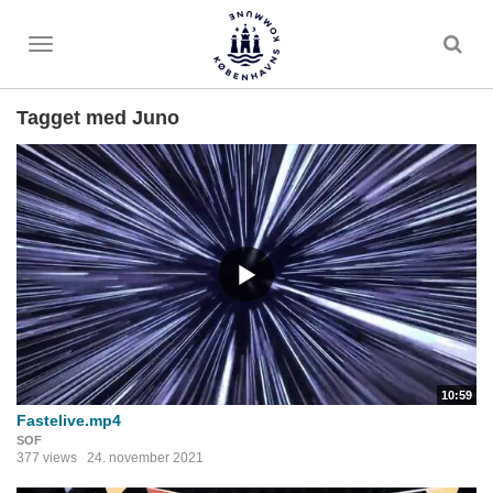
Toggle
menu
Tagget med Juno
10:59
Fastelive.mp4
SOF
377 views
24. november 2021