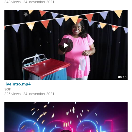
343 views
24. november 2021
00:16
liveintro.mp4
SOF
325 views
24. november 2021