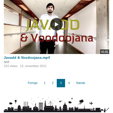
01:01
Javadd & Voodoojana.mp4
SOF
252 views
23. november 2021
Forrige
1
2
3
4
Næste