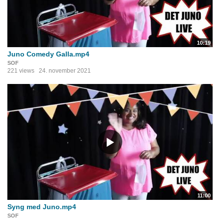
10:19
Juno Comedy Galla.mp4
SOF
221 views
24. november 2021
11:00
Syng med Juno.mp4
SOF