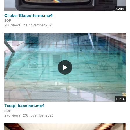
02:01
Clicker Eksperterne.mp4
SOF
260 views
23. november 2021
01:14
Terapi bassinet.mp4
SOF
276 views
23. november 2021