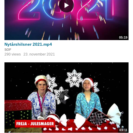
05:19
Nytårshilsner 2021.mp4
SOF
290 views
23. november 2021
03:11