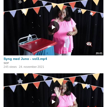
20:01
Syng med Juno - vol3.mp4
SOF
245 views
24. november 2021