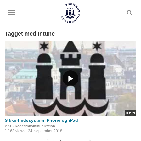
Toggle
menu
Tagget med Intune
03:39
Sikkerhedssystem iPhone og iPad
ØKF - koncernkommunikation
1.163 views
24. september 2018