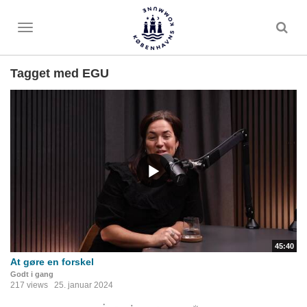
Toggle
menu
Tagget med EGU
45:40
At gøre en forskel
Godt i gang
217 views
25. januar 2024