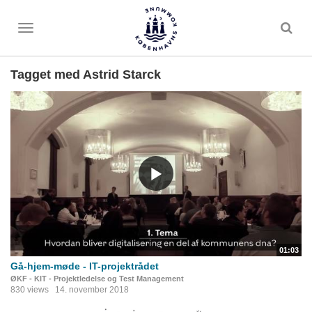
Toggle
menu
Tagget med Astrid Starck
01:03
Gå-hjem-møde - IT-projektrådet
ØKF - KIT - Projektledelse og Test Management
830 views
14. november 2018