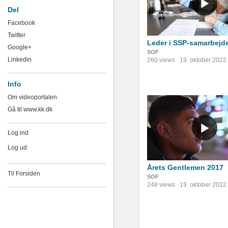
Del
Facebook
Twitter
Leder i SSP-samarbejd
Google+
SOF
Linkedin
260 views
19. oktober 2022
Info
Om videoportalen
Gå til www.kk.dk
Log ind
Log ud
Årets Gentlemen 2017
Til Forsiden
SOF
248 views
19. oktober 2022