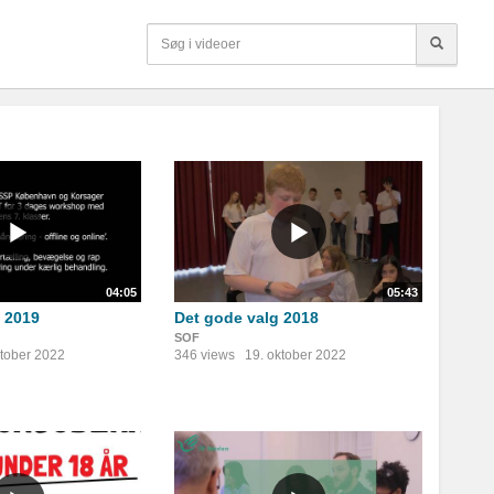
04:05
05:43
 2019
Det gode valg 2018
SOF
ktober 2022
346 views
19. oktober 2022