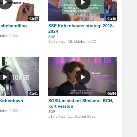
03:47
01:46
gsbehandling
SSP Københavns strategi 2018-
2024
ktober 2022
SOF
390 views
19. oktober 2022
01:01
00:54
 København
SOSU-assistent Shelana i BCH,
kort version
ktober 2022
SOF
510 views
11. oktober 2022