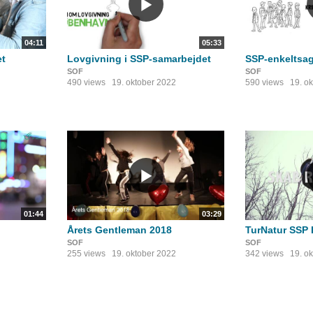
04:11
05:33
et
Lovgivning i SSP-samarbejdet
SSP-enkeltsa
SOF
SOF
490 views
19. oktober 2022
590 views
19. o
01:44
03:29
Årets Gentleman 2018
TurNatur SSP
SOF
SOF
255 views
19. oktober 2022
342 views
19. o