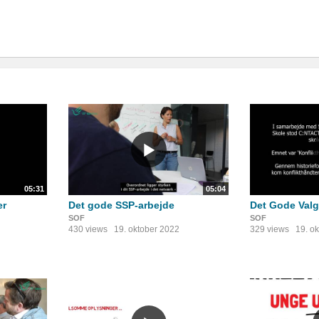
05:31
05:04
er
Det gode SSP-arbejde
Det Gode Valg
SOF
SOF
430 views
19. oktober 2022
329 views
19. o