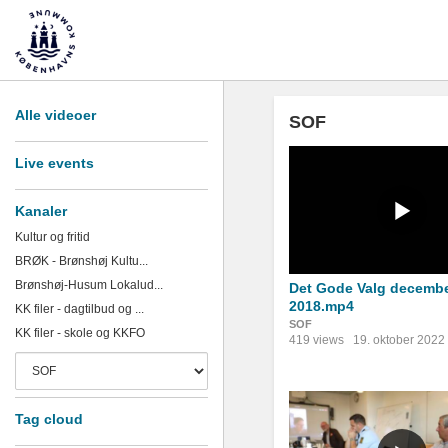
Alle videoer
SOF
Live events
Kanaler
Kultur og fritid
BRØK - Brønshøj Kultu...
Brønshøj-Husum Lokalud...
Det Gode Valg decemb
2018.mp4
KK filer - dagtilbud og ...
SOF
KK filer - skole og KKFO
419 views
19. oktober 2022
Tag cloud