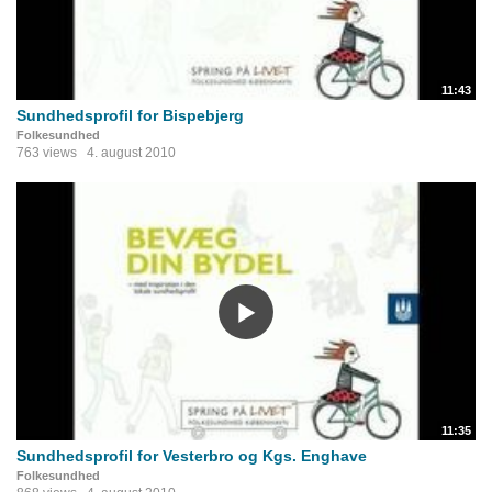
11:43
Sundhedsprofil for Bispebjerg
Folkesundhed
763 views
4. august 2010
11:35
Sundhedsprofil for Vesterbro og Kgs. Enghave
Folkesundhed