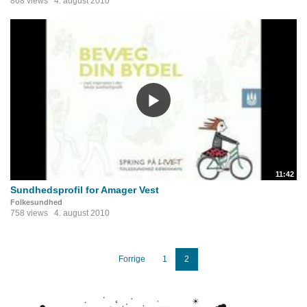
868 views
4. august 2010
11:42
Sundhedsprofil for Amager Vest
Folkesundhed
758 views
4. august 2010
Forrige
1
2